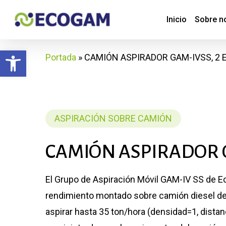
Skip
Inicio
Sobre n
to
main
Abrir barra de herramientas
content
Portada
»
CAMIÓN ASPIRADOR GAM-IVSS, 2 EJ
ASPIRACIÓN SOBRE CAMIÓN
CAMIÓN
ASPIRADOR
El Grupo de Aspiración Móvil GAM-IV SS de E
rendimiento montado sobre camión diesel de
aspirar hasta 35 ton/hora (densidad=1, dista