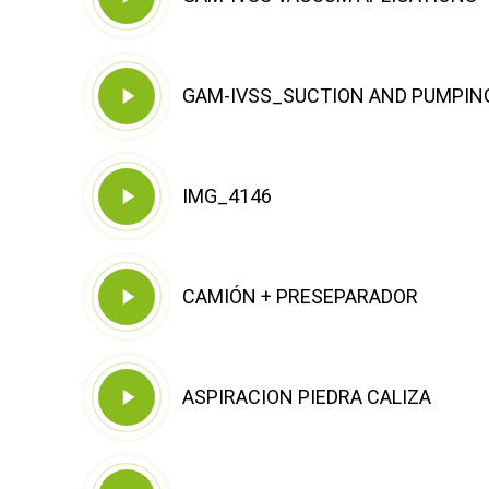
Video
Play
GAM-IVSS_SUCTION AND PUMPIN
Video
Play
IMG_4146
Video
Play
CAMIÓN + PRESEPARADOR
Video
Play
ASPIRACION PIEDRA CALIZA
Video
Play