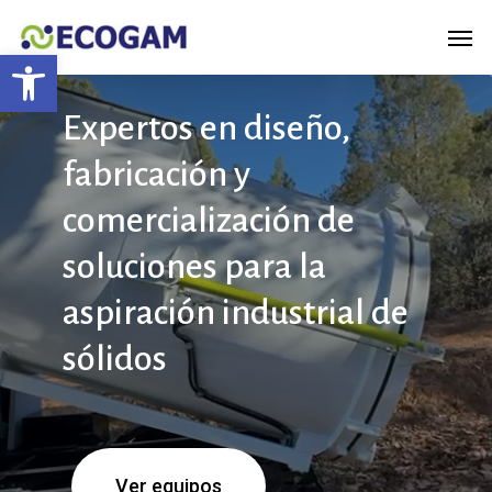
Skip
Menu
Men
to
Abrir barra de herramientas
main
Expertos
en
diseño,
content
fabricación
y
comercialización
de
soluciones
para
la
aspiración
industrial
de
sólidos
Ver equipos